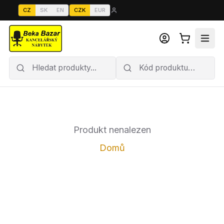
CZ
SK
EN
CZK
EUR
Produkt nenalezen
Domů