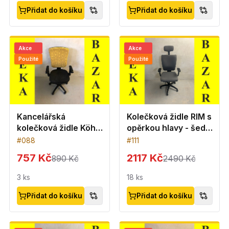
Přidat do košíku
Přidat do košíku
Akce
Akce
Použité
Použité
Kancelářská
Kolečková židle RIM s
kolečková židle Köhl
opěrkou hlavy - šedá
- černo-žlutá barva
barva
#
088
#
111
757 Kč
2117 Kč
890 Kč
2490 Kč
3
ks
18
ks
Přidat do košíku
Přidat do košíku