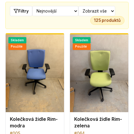
Filtry
125
produktů
Skladem
Skladem
Použité
Použité
Kolečková židle Rim-
Kolečková židle Rim-
modra
zelena
#
005
#
064