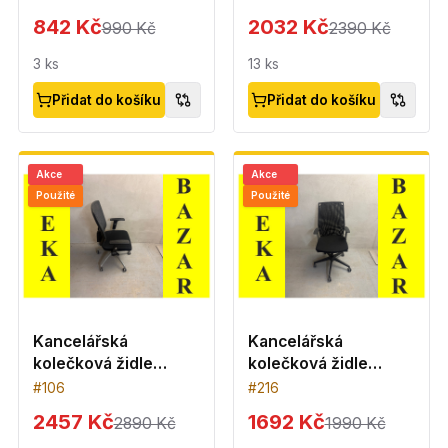
842 Kč
2032 Kč
990 Kč
2390 Kč
3
ks
13
ks
Přidat do košíku
Přidat do košíku
Akce
Akce
Použité
Použité
Kancelářská
Kancelářská
kolečková židle
kolečková židle
OfficePro
Profim - černá
#
106
#
216
2457 Kč
1692 Kč
2890 Kč
1990 Kč