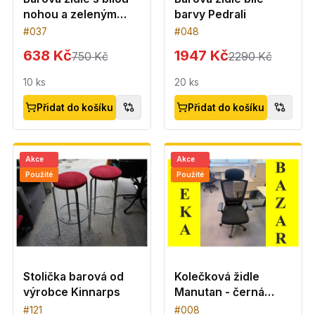
nohou a zeleným
barvy Pedrali
sedákem
#
037
#
048
638 Kč
1947 Kč
750 Kč
2290 Kč
10
ks
20
ks
Přidat do košíku
Přidat do košíku
Akce
Akce
Použité
Použité
Stolička barová od
Kolečková židle
výrobce Kinnarps
Manutan - černá
barva
#
121
#
008