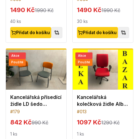
1490 Kč
1490 Kč
1990 Kč
1990 Kč
40
ks
30
ks
Přidat do košíku
Přidat do košíku
Akce
Akce
Použité
Použité
Kancelářská přísedící
Kancelářská
židle LD šedo
kolečková židle Alba
oranžová barva
červená
#
179
#
013
842 Kč
1097 Kč
990 Kč
1290 Kč
1
ks
1
ks