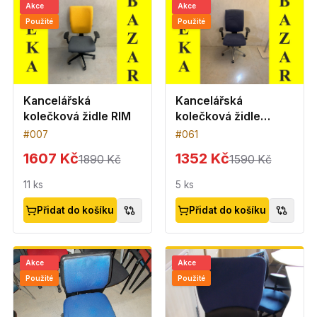
Akce
Akce
Použité
Použité
Kancelářská
Kancelářská
kolečková židle RIM
kolečková židle
semišová - modrá
#
007
#
061
1607 Kč
1352 Kč
1890 Kč
1590 Kč
11
ks
5
ks
Přidat do košíku
Přidat do košíku
Akce
Akce
Použité
Použité