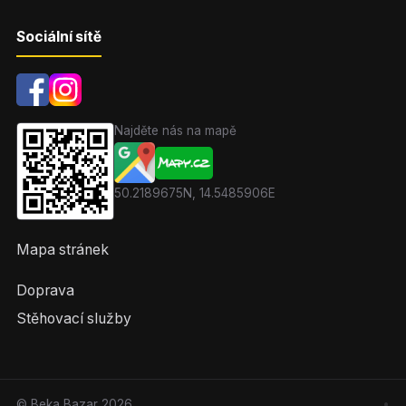
Sociální sítě
Najděte nás na mapě
50.2189675N, 14.5485906E
Mapa stránek
Doprava
Stěhovací služby
© Beka Bazar
2026
•