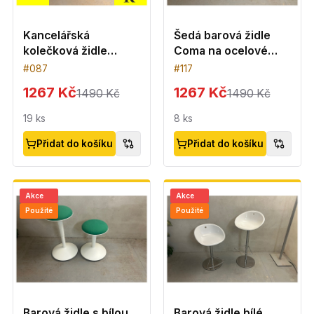
Kancelářská
Šedá barová židle
kolečková židle
Coma na ocelové
Profim -šedá
podnoži
#
087
#
117
1267 Kč
1267 Kč
1490 Kč
1490 Kč
19
ks
8
ks
Přidat do košíku
Přidat do košíku
Akce
Akce
Použité
Použité
Barová židle s bílou
Barová židle bílé