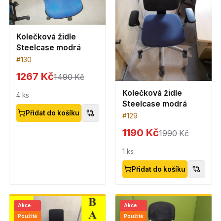
Kolečková židle
Steelcase modrá
#
130
1267 Kč
1490 Kč
Kolečková židle
4
ks
Steelcase modrá
Přidat do košíku
#
129
1190 Kč
1990 Kč
1
ks
Přidat do košíku
Akce
Akce
Použité
Použité