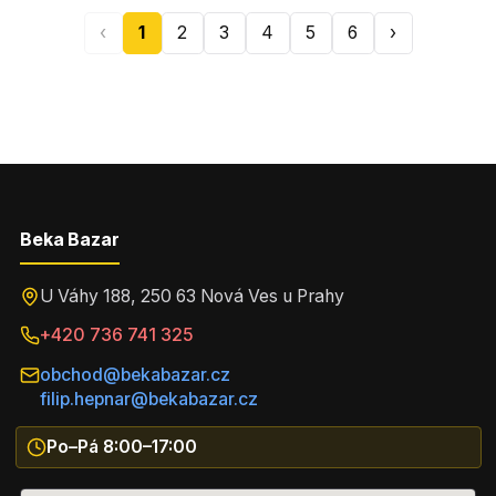
‹
1
2
3
4
5
6
›
Beka Bazar
U Váhy 188, 250 63 Nová Ves u Prahy
+420 736 741 325
obchod@bekabazar.cz
filip.hepnar@bekabazar.cz
Po–Pá 8:00–17:00