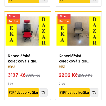
Akce
Akce
Použité
Použité
Kancelářská
Kancelářská
kolečková židle
kolečková židle
Antares - červený
Sedus - šedá
#
183
#
151
podsedák
3137 Kč
2202 Kč
3690 Kč
2590 Kč
1
ks
2
ks
Přidat do košíku
Přidat do košíku