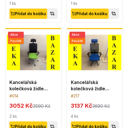
1
ks
1
ks
Přidat do košíku
Přidat do košíku
Akce
Akce
Použité
Použité
Kancelářská
Kancelářská
kolečková židle
kolečková židle
Profim - zelená
Antares - modrý
#
014
#
217
podsedák
3052 Kč
3137 Kč
3590 Kč
3690 Kč
2
ks
4
ks
Přidat do košíku
Přidat do košíku