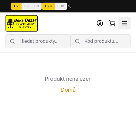
CZ
SK
EN
CZK
EUR
Produkt nenalezen
Domů