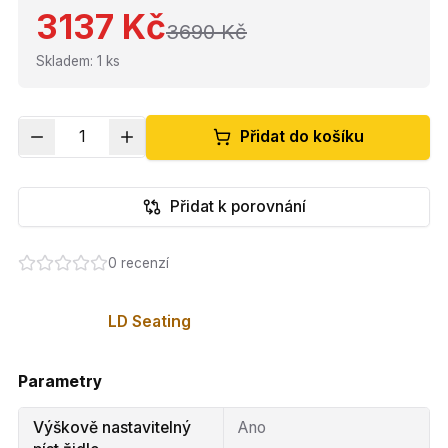
3137 Kč
3690 Kč
Skladem
:
1
ks
1
Přidat do košíku
Přidat k porovnání
0
recenzí
LD Seating
Parametry
Výškově nastavitelný
Ano