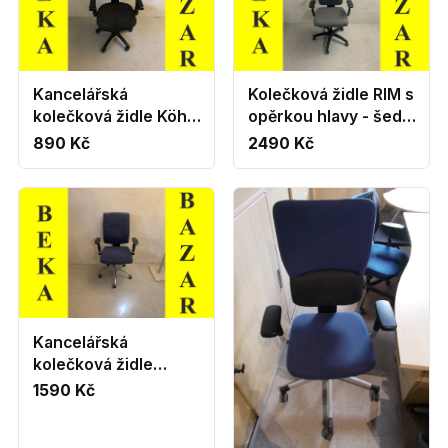
Kancelářská
Kolečková židle RIM s
kolečková židle Köhl
opěrkou hlavy - šedá
- černo-žlutá barva
barva
890 Kč
2490 Kč
Kancelářská
kolečková židle
semišová - modrá
1590 Kč