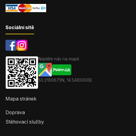
Sociální sítě
Najděte nás na mapě
50.2189675N, 14.5485906E
Mapa stránek
Doprava
Stěhovací služby