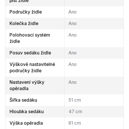
píst židle
Područky židle
Ano
Kolečka židle
Ano
Polohovací systém
Ano
židle
Posuv sedáku židle
Ano
Výškově nastavitelné
Ano
područky židle
Nastavení výšky
Ano
opěradla
Šířka sedáku
51 cm
Hloubka sedáku
47 cm
Výška opěradla
61 cm