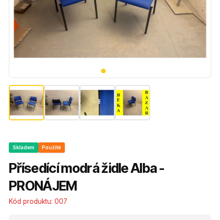
Skladem
Použité
Přísedící modrá židle Alba -
PRONÁJEM
Kód produktu:
007