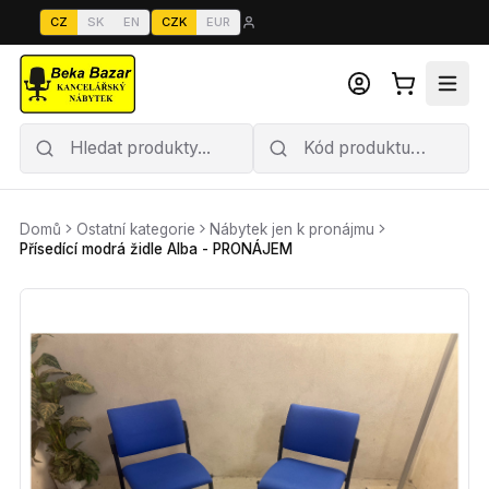
CZ
SK
EN
CZK
EUR
Domů
Ostatní kategorie
Nábytek jen k pronájmu
Přísedící modrá židle Alba - PRONÁJEM