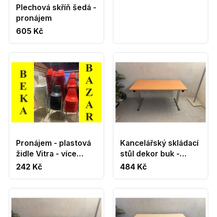
Plechová skříň šedá -
pronájem
605 Kč
Pronájem - plastová
Kancelářský skládací
židle Vitra - více
stůl dekor buk -
barev
PRONÁJEM
242 Kč
484 Kč