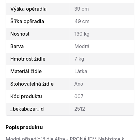
Výška opěradla
39 cm
Šířka opěradla
49 cm
Nosnost
130 kg
Barva
Modrá
Hmotnost židle
7 kg
Materiál židle
Látka
Stohovatelná židle
Ano
Kód produktu
007
_bekabazar_id
2512
Popis produktu
Modrá přísedící židle Alba - PRONÁJEM Nabízíme k