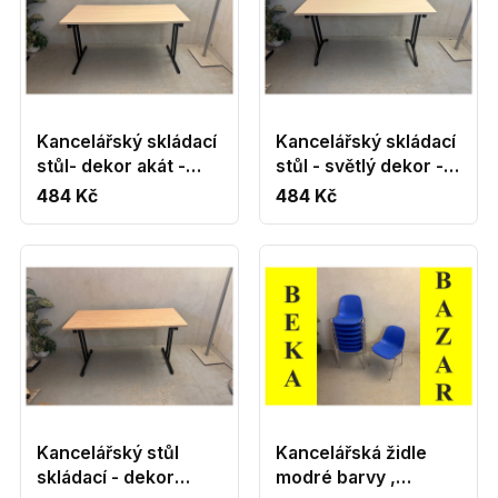
Kancelářský skládací
Kancelářský skládací
stůl- dekor akát -
stůl - světlý dekor -
PRONÁJEM
Pronájem
484 Kč
484 Kč
Kancelářský stůl
Kancelářská židle
skládací - dekor
modré barvy ,