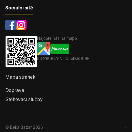
Sociální sítě
Najděte nás na mapě
50.2189675N, 14.5485906E
Mapa stránek
Doprava
Stěhovací služby
© Beka Bazar
2026
•