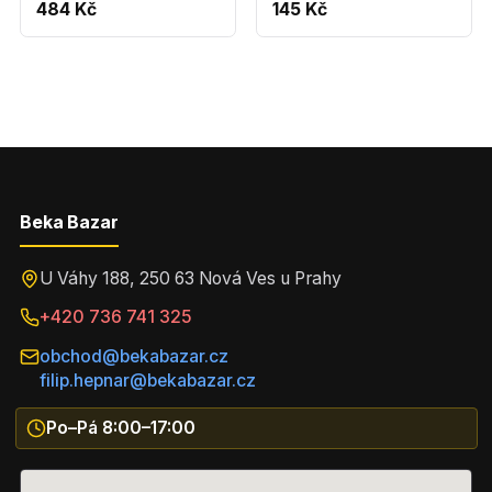
hruška PRONÁJEM
plastová
484 Kč
145 Kč
Beka Bazar
U Váhy 188, 250 63 Nová Ves u Prahy
+420 736 741 325
obchod@bekabazar.cz
filip.hepnar@bekabazar.cz
Po–Pá 8:00–17:00