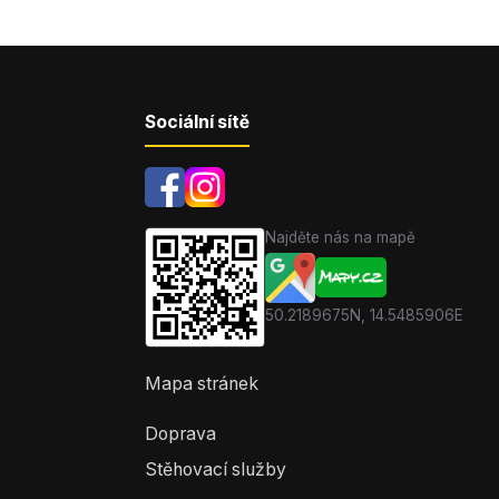
Sociální sítě
Najděte nás na mapě
50.2189675N, 14.5485906E
Mapa stránek
Doprava
Stěhovací služby