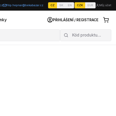
cz
filip.hepnar@bekabazar.cz
CZ
SK
EN
CZK
EUR
Můj účet
nky
PŘIHLÁŠENÍ / REGISTRACE