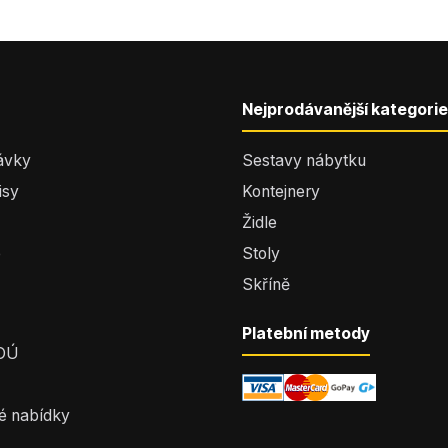
Nejprodávanější kategorie
ávky
Sestavy nábytku
isy
Kontejnery
Židle
e
Stoly
Skříně
Platební metody
 OÚ
é nabídky