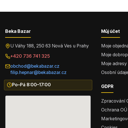
Beka Bazar
Můj účet
U Váhy 188, 250 63 Nová Ves u Prahy
Moje objedn
Moje dobrop
+420 736 741 325
Moje adresy
obchod@bekabazar.cz
filip.hepnar@bekabazar.cz
Osobní údaj
Po–Pá 8:00–17:00
GDPR
Zpracování
Ochrana OÚ
Marketingov
Cookies