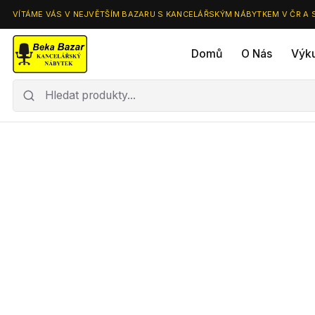
VÍTÁME VÁS V NEJVĚTŠÍM BAZARU S KANCELÁŘSKÝM NÁBYTKEM V ČR A 
Domů
O Nás
Výk