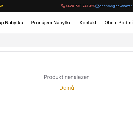
SR
+420 736 741 325
obchod@bekabazar.
up Nábytku
Pronájem Nábytku
Kontakt
Obch. Podmí
Produkt nenalezen
Domů