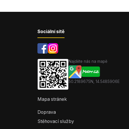
Sociální sítě
Najděte nás na mapě
50.2189675N, 14.5485906E
Mapa stránek
Doprava
Stěhovací služby