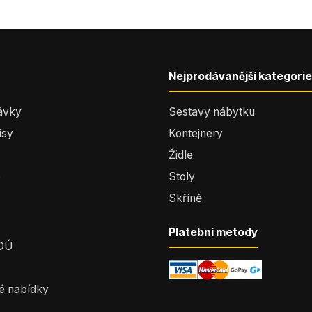
Nejprodávanější kategorie
ávky
Sestavy nábytku
isy
Kontejnery
Židle
e
Stoly
Skříně
Platební metody
 OÚ
é nabídky