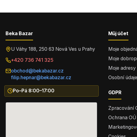
Beka Bazar
Můj účet
U Váhy 188, 250 63 Nová Ves u Prahy
Moje objedn
Moje dobrop
+420 736 741 325
Moje adresy
obchod@bekabazar.cz
filip.hepnar@bekabazar.cz
Osobní údaj
Po–Pá 8:00–17:00
GDPR
Zpracování
Ochrana OÚ
Marketingov
Cookies