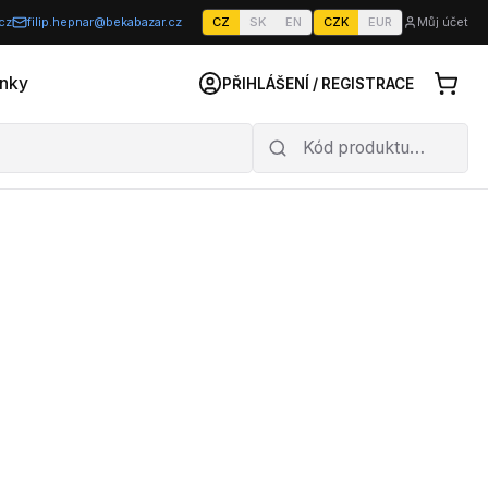
cz
filip.hepnar@bekabazar.cz
CZ
SK
EN
CZK
EUR
Můj účet
nky
PŘIHLÁŠENÍ / REGISTRACE