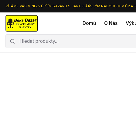
VÍTÁME VÁS V NEJVĚTŠÍM BAZARU S KANCELÁŘSKÝM NÁBYTKEM V ČR A 
Domů
O Nás
Výk