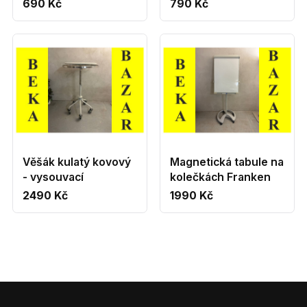
690 Kč
790 Kč
Věšák kulatý kovový
Magnetická tabule na
- vysouvací
kolečkách Franken
2490 Kč
1990 Kč