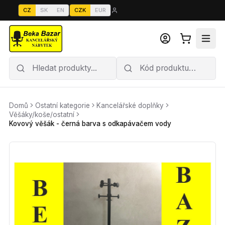
CZ
SK
EN
CZK
EUR
Domů
Ostatní kategorie
Kancelářské doplňky
Věšáky/koše/ostatní
Kovový věšák - černá barva s odkapávačem vody